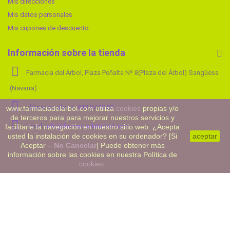
Mis direcciones
Mis datos personales
Mis cupones de descuento
Información sobre la tienda
Farmacia del Árbol, Plaza Peñalta Nº 8(Plaza del Árbol) Sangüesa
(Navarra)
Llámenos ahora:
948 87 18 83
www.farmaciadelarbol.com utiliza
cookies
propias y/o
de terceros para para mejorar nuestros servicios y
Email:
info@farmaciadelarbol.com
facilitarle la navegación en nuestro sitio web. ¿Acepta
usted la instalación de cookies en su ordenador? [Si
aceptar
Aceptar –
No Cancelar
] Puede obtener más
información sobre las cookies en nuestra Política de
cookies
.
©2023 Farmaciadelarbol.com