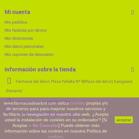
Mi cuenta
Mis pedidos
Mis facturas por abono
Mis direcciones
Mis datos personales
Mis cupones de descuento
Información sobre la tienda
Farmacia del Árbol, Plaza Peñalta Nº 8(Plaza del Árbol) Sangüesa
(Navarra)
Llámenos ahora:
948 87 18 83
www.farmaciadelarbol.com utiliza
cookies
propias y/o
de terceros para para mejorar nuestros servicios y
Email:
info@farmaciadelarbol.com
facilitarle la navegación en nuestro sitio web. ¿Acepta
usted la instalación de cookies en su ordenador? [Si
aceptar
Aceptar –
No Cancelar
] Puede obtener más
información sobre las cookies en nuestra Política de
cookies
.