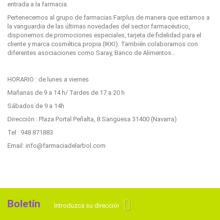
entrada a la farmacia.
Pertenecemos al grupo de farmacias Farplus de manera que estamos a
la vanguardia de las últimas novedades del sector farmacéutico,
disponemos de promociones especiales, tarjeta de fidelidad para el
cliente y marca cosmética propia (IKKI). También colaboramos con
diferentes asociaciones como Saray, Banco de Alimentos…
HORARIO : de lunes a viernes
Mañanas de 9 a 14 h/ Tardes de 17 a 20 h
Sábados de 9 a 14h
Dirección : Plaza Portal Peñalta, 8 Sangüesa 31400 (Navarra)
Tel : 948 871883
Email: info@farmaciadelarbol.com
Boletín