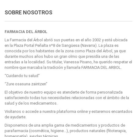
SOBRE NOSOTROS
FARMACIA DEL ÁRBOL
La Farmacia del Árbol abrió sus puertas en el año 2002 y está ubicada
en la Plaza Portal Peñalta nº8 de Sangüesa (Navarra). La plaza es
conocida por los habitantes de la zona como Plaza del Árbol, ya que
durante muchos años hubo un gran olmo que presidía una de las
entradas a la localidad. Su titular, Vanessa Pisano, ha querido respetar el
nombre que marcaba la tradición y llamarla FARMACIA DEL ARBOL.
“Cuidando tu salud”
“Zure osasuna zaintzen”
El objetivo de nuestro equipo es atenderte de forma personalizada
satisfaciendo todas tus necesidades relacionadas con el ámbito de la
salud y de los medicamentos.
Visítanos o accede a nuestra plataforma online y estaremos encantados
de ayudarte.
Disponemos de una amplia gama de medicamentos y productos de
parafarmacia (cosmética, higiene…), productos naturales (fitoterapia,
homeopatía), ayudas técnicas.