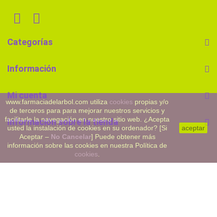
Categorías
Información
Mi cuenta
www.farmaciadelarbol.com utiliza
cookies
propias y/o
de terceros para para mejorar nuestros servicios y
facilitarle la navegación en nuestro sitio web. ¿Acepta
Información sobre la tienda
usted la instalación de cookies en su ordenador? [Si
aceptar
Aceptar –
No Cancelar
] Puede obtener más
información sobre las cookies en nuestra Política de
cookies
.
©2023 Farmaciadelarbol.com