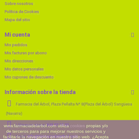
Sobre nosotros
Política de Cookies
Mapa del sitio
Mi cuenta
Mis pedidos
Mis facturas por abono
Mis direcciones
Mis datos personales
Mis cupones de descuento
Información sobre la tienda
Farmacia del Árbol, Plaza Peñalta Nº 8(Plaza del Árbol) Sangüesa
(Navarra)
Llámenos ahora:
948 87 18 83
www.farmaciadelarbol.com utiliza
cookies
propias y/o
de terceros para para mejorar nuestros servicios y
Email:
info@farmaciadelarbol.com
facilitarle la navegación en nuestro sitio web. ¿Acepta